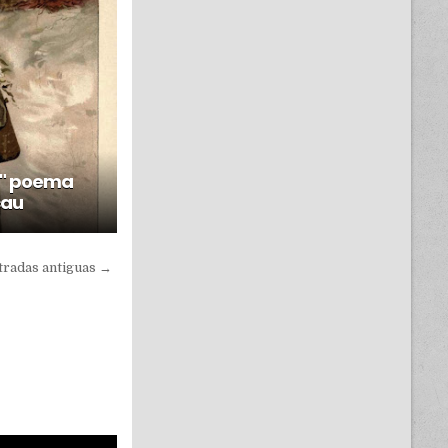
.." poema
cau
tradas antiguas →