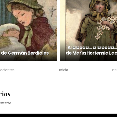
"A la boda... a la boda.
 de Germán Berdiales
de María Hortensia La
recientes
Inicio
En
rios
entario