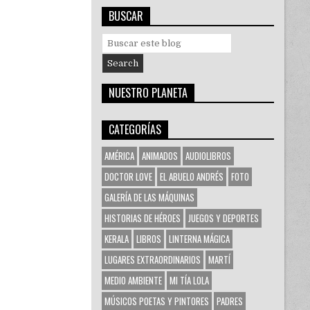
BUSCAR
S
e
a
r
NUESTRO PLANETA
c
h
f
CATEGORÍAS
o
r
AMÉRICA
ANIMADOS
AUDIOLIBROS
:
DOCTOR LOVE
EL ABUELO ANDRÉS
FOTO
GALERÍA DE LAS MÁQUINAS
HISTORIAS DE HÉROES
JUEGOS Y DEPORTES
KERALA
LIBROS
LINTERNA MÁGICA
LUGARES EXTRAORDINARIOS
MARTÍ
MEDIO AMBIENTE
MI TÍA LOLA
MÚSICOS POETAS Y PINTORES
PADRES