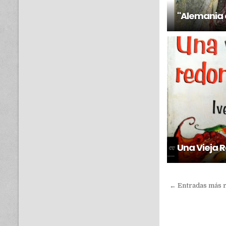
"Alemania 
Una Vieja 
← Entradas más 