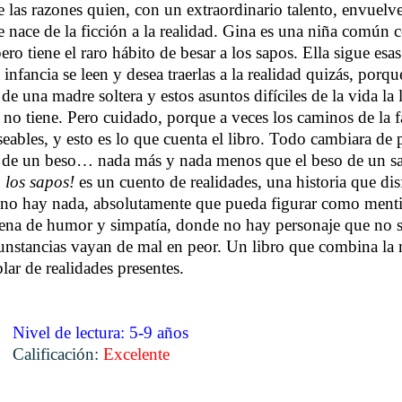
e las razones quien, con un extraordinario talento, envuelve
e nace de la ficción a la realidad. Gina es una niña común 
ro tiene el raro hábito de besar a los sapos. Ella sigue esas
 infancia se leen y desea traerlas a la realidad quizás, porq
 de una madre soltera y estos asuntos difíciles de la vida la 
e no tiene. Pero cuidado, porque a veces los caminos de la f
seables, y esto es lo que cuenta el libro. Todo cambiara de 
 de un beso… nada más y nada menos que el beso de un s
 los sapos!
es un cuento de realidades, una historia que dis
y no hay nada, absolutamente que pueda figurar como mentir
llena de humor y simpatía, donde no hay personaje que no sa
cunstancias vayan de mal en peor. Un libro que combina la 
lar de realidades presentes.
Nivel de lectura: 5-9 años
Calificación:
Excelente