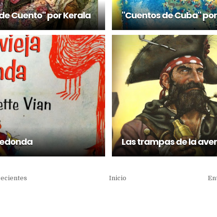
de Cuento" por Kerala
"Cuentos de Cuba" por
Redonda
Las trampas de la ave
recientes
Inicio
En