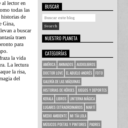
 al lector en
BUSCAR
como todas las
 historias de
S
e
ue Gina,
a
llevan a buscar
r
antasía traen
NUESTRO PLANETA
c
pronto para
h
apo.
f
CATEGORÍAS
o
fraza la vida
r
AMÉRICA
ANIMADOS
AUDIOLIBROS
a. La lectura
:
que la risa,
DOCTOR LOVE
EL ABUELO ANDRÉS
FOTO
magia del
GALERÍA DE LAS MÁQUINAS
HISTORIAS DE HÉROES
JUEGOS Y DEPORTES
KERALA
LIBROS
LINTERNA MÁGICA
LUGARES EXTRAORDINARIOS
MARTÍ
MEDIO AMBIENTE
MI TÍA LOLA
MÚSICOS POETAS Y PINTORES
PADRES