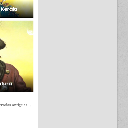
 Kerala
ntura
tradas antiguas →