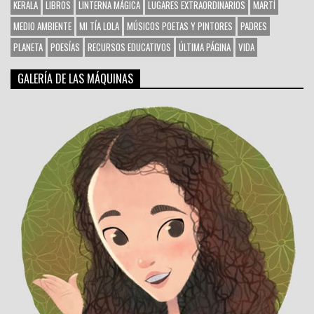
KERALA
LIBROS
LINTERNA MÁGICA
LUGARES EXTRAORDINARIOS
MARTÍ
MEDIO AMBIENTE
MI TÍA LOLA
MÚSICOS POETAS Y PINTORES
PADRES
PLANETA
POESÍAS
RECURSOS EDUCATIVOS
ÚLTIMA PÁGINA
VIDA
GALERÍA DE LAS MÁQUINAS