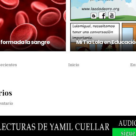
 formada la sangre
Mi Tía Lola en Educaci
recientes
Inicio
En
rios
entario