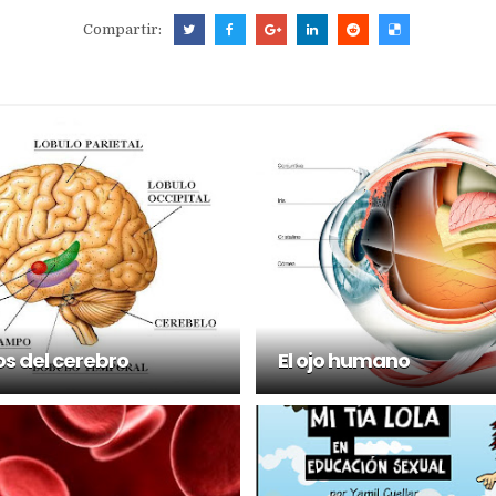
Compartir:
os del cerebro
El ojo humano