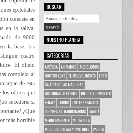
arte superior de
BUSCAR
ones epiteliales
S
ción consiste en
e
as en la saliva.
a
r
ximado de 9000
NUESTRO PLANETA
c
en la base, los
h
f
CATEGORÍAS
stinguir cuatro
o
ulce. El olfato
r
AMÉRICA
ANIMADOS
AUDIOLIBROS
:
más complejo al
DOCTOR LOVE
EL ABUELO ANDRÉS
FOTO
encargan de esta
GALERÍA DE LAS MÁQUINAS
 los olores que
HISTORIAS DE HÉROES
JUEGOS Y DEPORTES
Qué sucedería si
KERALA
LIBROS
LINTERNA MÁGICA
mportante? ¿Qué
LUGARES EXTRAORDINARIOS
MARTÍ
bor más horrible
MEDIO AMBIENTE
MI TÍA LOLA
MÚSICOS POETAS Y PINTORES
PADRES