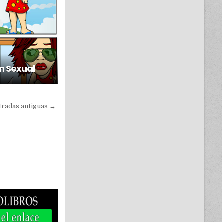
ón Sexual
tradas antiguas →