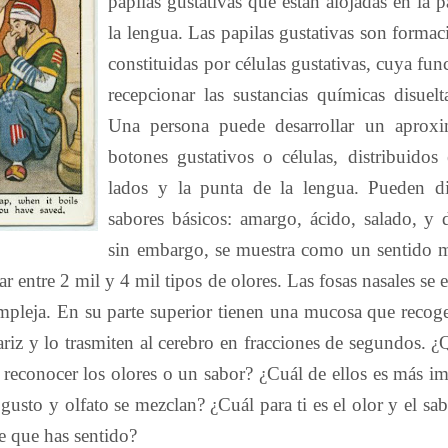
papilas gustativas que están alojadas en la p
la lengua. Las papilas gustativas son formaci
constituidas por células gustativas, cuya fun
recepcionar las sustancias químicas disuelt
Una persona puede desarrollar un apro
botones gustativos o células, distribuidos 
lados y la punta de la lengua. Pueden di
sabores básicos: amargo, ácido, salado, y d
sin embargo, se muestra como un sentido 
ar entre 2 mil y 4 mil tipos de olores. Las fosas nasales se 
mpleja. En su parte superior tienen una mucosa que recoge
ariz y lo trasmiten al cerebro en fracciones de segundos. ¿
reconocer los olores o un sabor? ¿Cuál de ellos es más i
usto y olfato se mezclan? ¿Cuál para ti es el olor y el sa
e que has sentido?