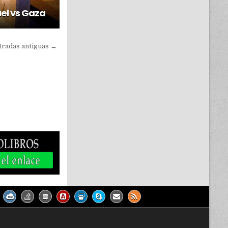
ael vs Gaza
tradas antiguas →