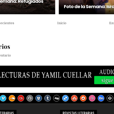
 Semana: Refugiados
Foto de la Semana: Isr
recientes
Inicio
En
rios
entario
ITERARIAS
REVISTAS LITERARIAS